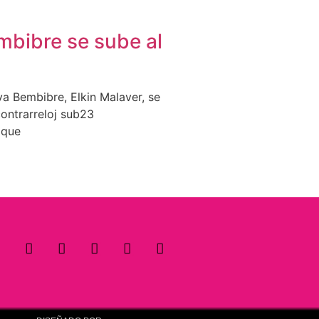
mbibre se sube al
va Bembibre, Elkin Malaver, se
contrarreloj sub23
 que