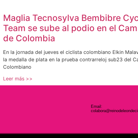
Maglia Tecnosylva Bembibre Cyc
Team se sube al podio en el Ca
de Colombia
En la jornada del jueves el ciclista colombiano Elkin Mala
la medalla de plata en la prueba contrarreloj sub23 del
Colombiano
Leer más >>
Email:
colabora@reinodeleondec