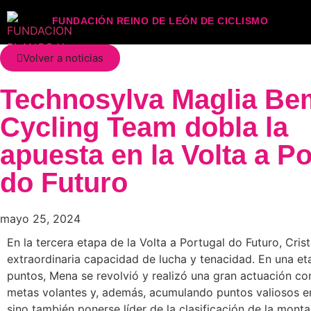
FUNDACIÓN REINO DE LEÓN DE CICLISMO
Volver a noticias
Technosylva Maglia Be
Cycling Team dobla la
apuesta en la Volta a Po
do Futuro
mayo 25, 2024
En la tercera etapa de la Volta a Portugal do Futuro, C
extraordinaria capacidad de lucha y tenacidad. En una eta
puntos, Mena se revolvió y realizó una gran actuación con
metas volantes y, además, acumulando puntos valiosos en 
sino también ponerse líder de la clasificación de la monta