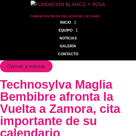
FUNDACIÓN REINO DE LEÓN DE CICLISMO
INICIO
EQUIPO
NOTICIAS
GALERÍA
CONTACTO
Volver a noticias
Technosylva Maglia
Bembibre afronta la
Vuelta a Zamora, cita
importante de su
calendario