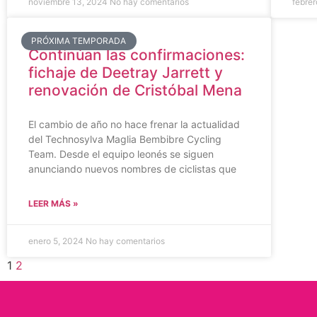
noviembre 13, 2024
No hay comentarios
febre
PRÓXIMA TEMPORADA
Continúan las confirmaciones:
fichaje de Deetray Jarrett y
renovación de Cristóbal Mena
El cambio de año no hace frenar la actualidad
del Technosylva Maglia Bembibre Cycling
Team. Desde el equipo leonés se siguen
anunciando nuevos nombres de ciclistas que
LEER MÁS »
enero 5, 2024
No hay comentarios
1
2