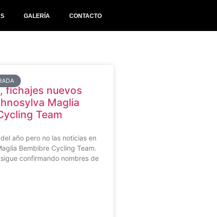
AS
GALERÍA
CONTACTO
RADA
 fichajes nuevos
chnosylva Maglia
Cycling Team
del año pero no las noticias en
Maglia Bembibre Cycling Team.
s sigue confirmando nombres de