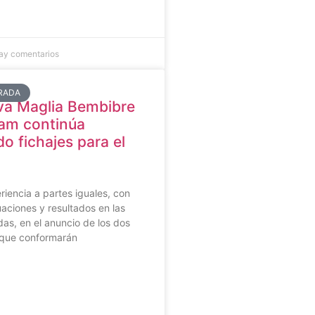
ay comentarios
RADA
va Maglia Bembibre
eam continúa
o fichajes para el
iencia a partes iguales, con
aciones y resultados en las
as, en el anuncio de los dos
s que conformarán