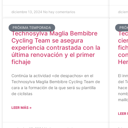
diciembre 13, 2024
No hay comentarios
dicie
PRÓXIMA TEMPORADA
PRÓ
Technosylva Maglia Bembibre
Tec
Cycling Team se asegura
cie
experiencia contrastada con la
fic
última renovación y el primer
con
fichaje
He
Continúa la actividad «de despachos» en el
El in
Technosylva Maglia Bembibre Cycling Team de
del 
cara a la formación de la que será su plantilla
hace 
de ciclistas
nombr
maill
LEER MÁS »
LEER