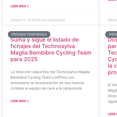
LEER MÁS »
octubre 13, 2025
No hay comentarios
febre
PRÓXIMA TEMPORADA
PRÓ
Suma y sigue el listado de
Dos
fichajes del Technosylva
par
Maglia Bembibre Cycling Team
Tec
para 2025
Cyc
la 
pro
La dirección deportiva del Technosylva Maglia
Bembibre Cycling Team confirma con
entusiasmo la incorporación de dos nuevos
El ri
ciclistas al equipo de cara a la temporada
Magl
direc
LEER MÁS »
sigui
LEER