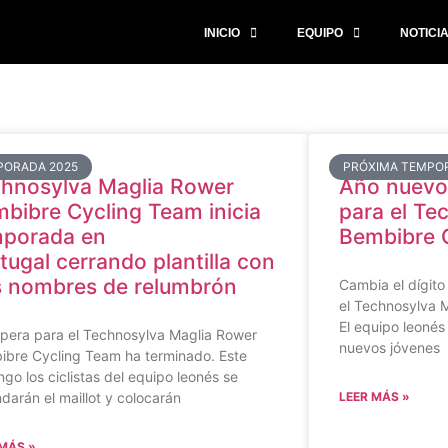
INICIO
EQUIPO
NOTICI
PORADA 2025
PRÓXIMA TEMPO
hnosylva Maglia Rower
Año nuevo,
bibre Cycling Team inicia
para el Te
mporada en
Bembibre 
tugal cerrando plantilla con
 nombres de relumbrón
Cambia el dígito 
el Technosylva 
El equipo leoné
spera para el Technosylva Maglia Rower
nuevos jóvenes
ibre Cycling Team ha terminado. Este
go los ciclistas del equipo leonés se
darán el maillot y colocarán
LEER MÁS »
 MÁS »