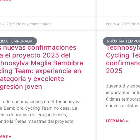
ro 7, 2025
No hay comentarios
enero 4, 2025
No h
XIMA TEMPORADA
PRÓXIMA TEMPO
 nuevas confirmaciones
Technosyl
a el proyecto 2025 del
Cycling T
hnosylva Maglia Bembibre
confirmand
ling Team: experiencia en
2025
categoría y excelente
gresión joven
Juventud y exper
importantes actu
últimas temporad
tmo de confirmaciones en el Technosylva
nuevos ciclista
ia Bembibre Cycling Team no cesa. La
ción deportiva del equipo leonés,
endo la líneas maestras del proyecto:
LEER MÁS »
 MÁS »