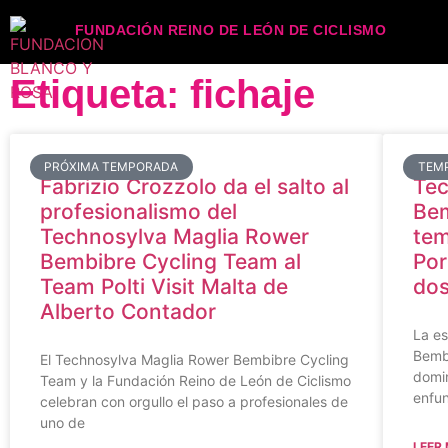
FUNDACIÓN REINO DE LEÓN DE CICLISMO
Etiqueta: fichaje
PRÓXIMA TEMPORADA
TEM
Fabrizio Crozzolo da el salto al
Tec
profesionalismo del
Bem
Technosylva Maglia Rower
te
Bembibre Cycling Team al
Por
Team Polti Visit Malta de
dos
Alberto Contador
La e
Bemb
El Technosylva Maglia Rower Bembibre Cycling
domin
Team y la Fundación Reino de León de Ciclismo
enfun
celebran con orgullo el paso a profesionales de
uno de
LEER