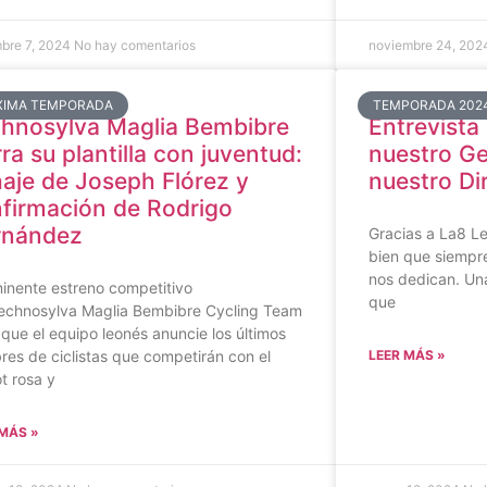
mbre 7, 2024
No hay comentarios
noviembre 24, 20
XIMA TEMPORADA
TEMPORADA 202
hnosylva Maglia Bembibre
Entrevista
rra su plantilla con juventud:
nuestro G
haje de Joseph Flórez y
nuestro Di
firmación de Rodrigo
rnández
Gracias a La8 Le
bien que siempre
nos dedican. Una
minente estreno competitivo
que
Technosylva Maglia Bembibre Cycling Team
que el equipo leonés anuncie los últimos
es de ciclistas que competirán con el
LEER MÁS »
ot rosa y
 MÁS »