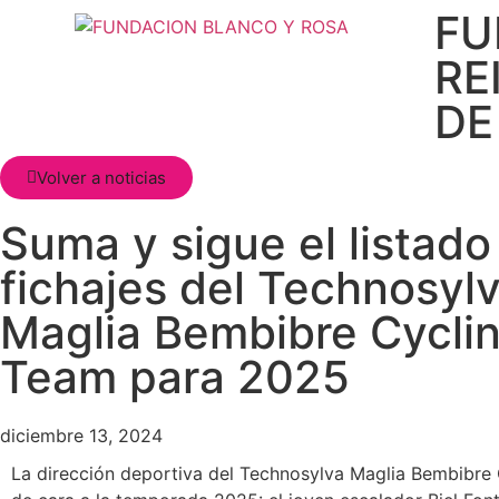
FU
RE
DE
Volver a noticias
Suma y sigue el listado
fichajes del Technosyl
Maglia Bembibre Cycli
Team para 2025
diciembre 13, 2024
La dirección deportiva del Technosylva Maglia Bembibre 