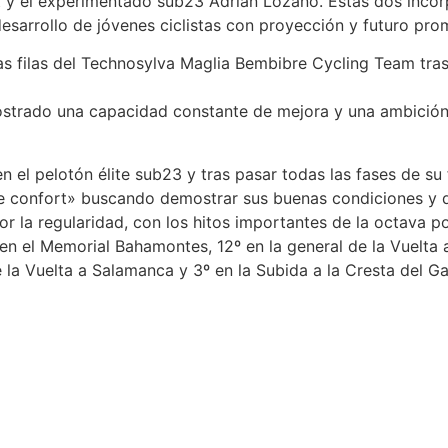
t y el experimentado sub23 Adrián Lozano. Estas dos incor
esarrollo de jóvenes ciclistas con proyección y futuro pro
 las filas del Technosylva Maglia Bembibre Cycling Team tr
strado una capacidad constante de mejora y una ambición q
 el pelotón élite sub23 y tras pasar todas las fases de su 
e confort» buscando demostrar sus buenas condiciones y da
 la regularidad, con los hitos importantes de la octava po
n el Memorial Bahamontes, 12º en la general de la Vuelta a
 la Vuelta a Salamanca y 3º en la Subida a la Cresta del Gal