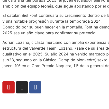
de cara a la temporada 2025: el joven escalador Biel Fon
ambición del equipo leonés, que sigue apostando por el d
El catalán Biel Font continuará su crecimiento dentro de
y una notable progresión durante la temporada 2024.
Conocido por su buen hacer en la montaña, Font ha demo
2025 sea un año clave para confirmar su potencial.
Adrián Lozano, ciclista murciano con amplia experiencia en
estructura del Valverde Team, Lozano, «sale de su área d
cualitativo en el 2025. Su año 2024 ha venido marcado por
sub23, segundo en la Clásica ‘Camp de Monvedre’, sexto e
joven, 10º en el Gran Premio Naquera, 11º de la general de