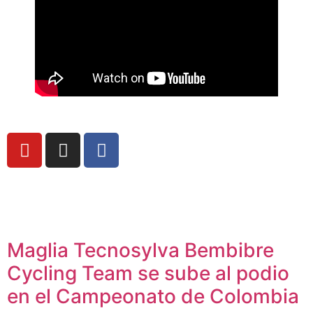
Maglia Tecnosylva Bembibre
Cycling Team se sube al podio
en el Campeonato de Colombia