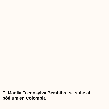
El Maglia Tecnosylva Bembibre se sube al
pódium en Colombia
El ciclista colombiano del Maglia Tecnosylva