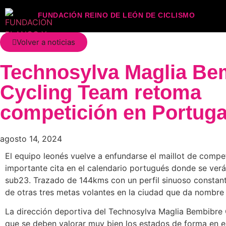
FUNDACIÓN REINO DE LEÓN DE CICLISMO
Volver a noticias
Technosylva Maglia Be
Cycling Team retoma
competición en Portuga
agosto 14, 2024
El equipo leonés vuelve a enfundarse el maillot de compe
importante cita en el calendario portugués donde se verá
sub23. Trazado de 144kms con un perfil sinuoso constante,
de otras tres metas volantes en la ciudad que da nombre
La dirección deportiva del Technosylva Maglia Bembibre Cy
que se deben valorar muy bien los estados de forma en es