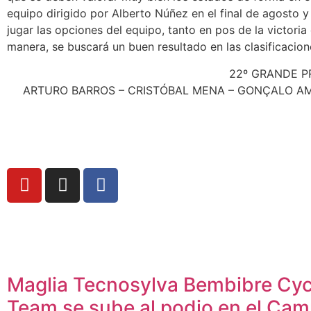
equipo dirigido por Alberto Núñez en el final de agosto 
jugar las opciones del equipo, tanto en pos de la victoria
manera, se buscará un buen resultado en las clasificacio
22º GRANDE PR
ARTURO BARROS – CRISTÓBAL MENA – GONÇALO AMAR
Maglia Tecnosylva Bembibre Cyc
Team se sube al podio en el Ca