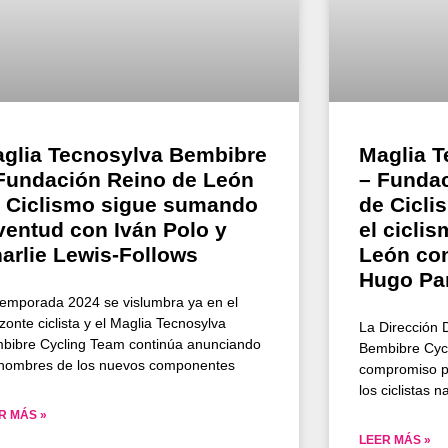
glia Tecnosylva Bembibre
Maglia 
Fundación Reino de León
– Fundac
 Ciclismo sigue sumando
de Cicli
ventud con Iván Polo y
el ciclis
arlie Lewis-Follows
León con
Hugo Pa
temporada 2024 se vislumbra ya en el
zonte ciclista y el Maglia Tecnosylva
La Dirección 
bibre Cycling Team continúa anunciando
Bembibre Cycl
 nombres de los nuevos componentes
compromiso po
los ciclistas 
R MÁS »
LEER MÁS »