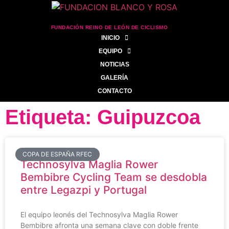
FUNDACIÓN REINO DE LEÓN DE CICLISMO
INICIO
EQUIPO
NOTICIAS
GALERÍA
CONTACTO
Etiqueta: Guipuzcoa
COPA DE ESPAÑA RFEC
Technosylva Maglia Rower
Bembibre Cycling Team se desdobla
entre Legazpi y Portugal
El equipo leonés del Technosylva Maglia Rower
Bembibre afronta una semana clave con doble frente