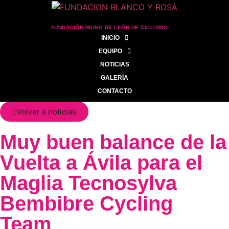
FUNDACIÓN REINO DE LEÓN DE CICLISMO
INICIO
EQUIPO
NOTICIAS
GALERÍA
CONTACTO
Volver a noticias
Muy buen balance de la
Vuelta a Ávila para el
Maglia Tecnosylva
Bembibre Cycling
Team