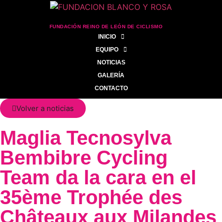
FUNDACIÓN REINO DE LEÓN DE CICLISMO
INICIO
EQUIPO
NOTICIAS
GALERÍA
CONTACTO
Volver a noticias
Maglia Tecnosylva
Bembibre Cycling
Team da la cara en el
35ème Trophée des
Châteaux aux Milandes