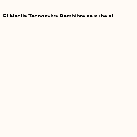
El Maglia Tecnosylva Bembibre se sube al
pódium en Colombia
El ciclista colombiano del Maglia Tecnosylva
Bembibre, Elkin Malaver, se hizo con la medalla de plata en
la prueba contrarreloj sub23 del Campeonato de Colombia
de Ciclismo que
Leer más >>
colabora@reinodeleondeciclismo.com
Teléfono: