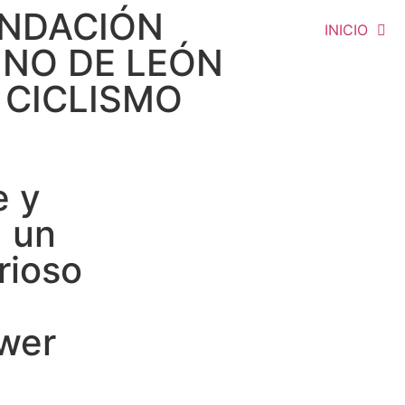
NDACIÓN
INICIO
INO DE LEÓN
 CICLISMO
e y
a un
rioso
wer