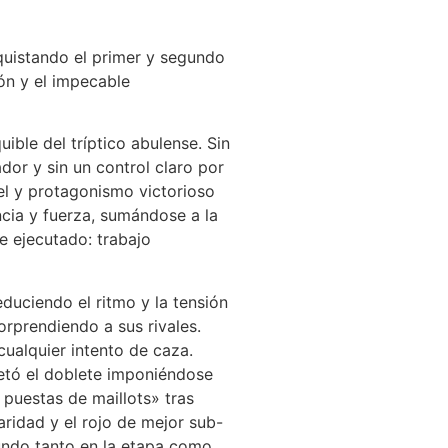
quistando el primer y segundo
ión y el impecable
ible del tríptico abulense. Sin
or y sin un control claro por
el y protagonismo victorioso
ncia y fuerza, sumándose a la
e ejecutado: trabajo
duciendo el ritmo y la tensión
rprendiendo a sus rivales.
cualquier intento de caza.
letó el doblete imponiéndose
 puestas de maillots» tras
aridad y el rojo de mejor sub-
gundo tanto en la etapa como