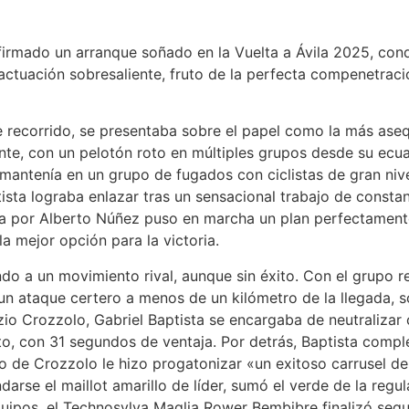
irmado un arranque soñado en la Vuelta a Ávila 2025, con
 actuación sobresaliente, fruto de la perfecta compenetrac
e recorrido, se presentaba sobre el papel como la más asequ
te, con un pelotón roto en múltiples grupos desde su ecuad
mantenía en un grupo de fugados con ciclistas de gran niv
sta lograba enlazar tras un sensacional trabajo de consta
rada por Alberto Núñez puso en marcha un plan perfectament
a mejor opción para la victoria.
o a un movimiento rival, aunque sin éxito. Con el grupo re
n ataque certero a menos de un kilómetro de la llegada, so
zio Crozzolo, Gabriel Baptista se encargaba de neutralizar 
alto, con 31 segundos de ventaja. Por detrás, Baptista comp
nfo de Crozzolo le hizo progatonizar «un exitoso carrusel de
rse el maillot amarillo de líder, sumó el verde de la regul
equipos, el Technosylva Maglia Rower Bembibre finalizó se