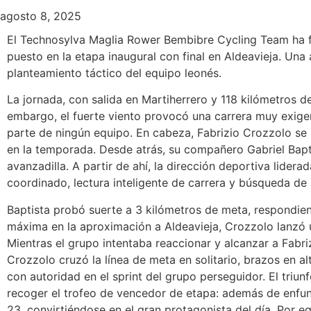
agosto 8, 2025
El Technosylva Maglia Rower Bembibre Cycling Team ha f
puesto en la etapa inaugural con final en Aldeavieja. Una
planteamiento táctico del equipo leonés.
La jornada, con salida en Martiherrero y 118 kilómetros d
embargo, el fuerte viento provocó una carrera muy exigen
parte de ningún equipo. En cabeza, Fabrizio Crozzolo se 
en la temporada. Desde atrás, su compañero Gabriel Bapti
avanzadilla. A partir de ahí, la dirección deportiva lide
coordinado, lectura inteligente de carrera y búsqueda de l
Baptista probó suerte a 3 kilómetros de meta, respondiend
máxima en la aproximación a Aldeavieja, Crozzolo lanzó u
Mientras el grupo intentaba reaccionar y alcanzar a Fabri
Crozzolo cruzó la línea de meta en solitario, brazos en 
con autoridad en el sprint del grupo perseguidor. El triu
recoger el trofeo de vencedor de etapa: además de enfunda
23, convirtiéndose en el gran protagonista del día. Por 