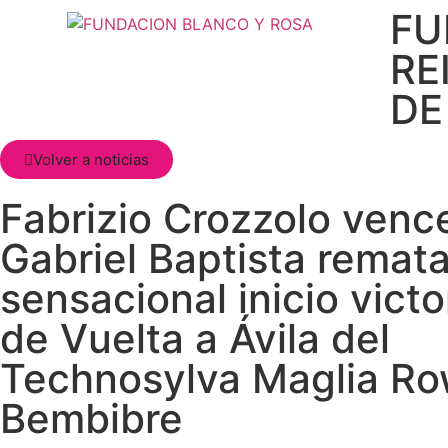
FU
RE
DE
Volver a noticias
Fabrizio Crozzolo venc
Gabriel Baptista remat
sensacional inicio victo
de Vuelta a Ávila del
Technosylva Maglia Ro
Bembibre