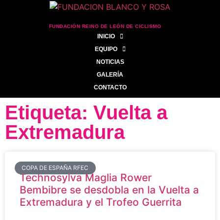
FUNDACIÓN REINO DE LEÓN DE CICLISMO
INICIO
EQUIPO
NOTICIAS
GALERÍA
CONTACTO
Etiqueta: Vuelta a
Extremadura
COPA DE ESPAÑA RFEC
Technosylva Maglia Rower
Bembibre se desdobla en la Vuelta a
Extremadura y el Trofeo Guerrita