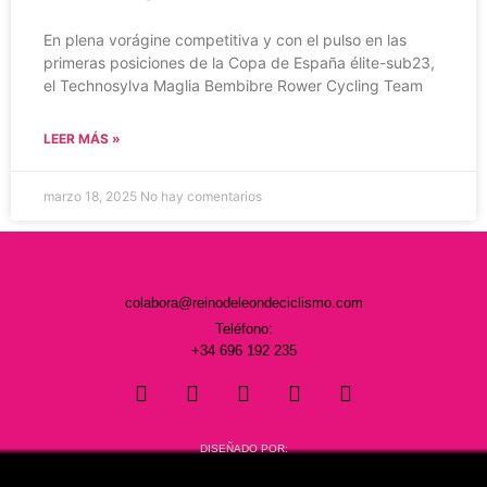
En plena vorágine competitiva y con el pulso en las
primeras posiciones de la Copa de España élite-sub23,
el Technosylva Maglia Bembibre Rower Cycling Team
LEER MÁS »
marzo 18, 2025
No hay comentarios
colabora@reinodeleondeciclismo.com
Teléfono:
+34 696 192 235
DISEÑADO POR: