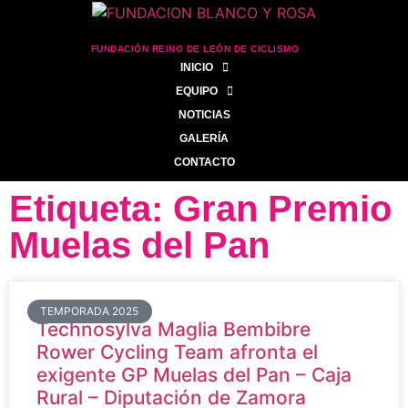
FUNDACIÓN REINO DE LEÓN DE CICLISMO
INICIO
EQUIPO
NOTICIAS
GALERÍA
CONTACTO
Etiqueta: Gran Premio
Muelas del Pan
TEMPORADA 2025
Technosylva Maglia Bembibre
Rower Cycling Team afronta el
exigente GP Muelas del Pan – Caja
Rural – Diputación de Zamora