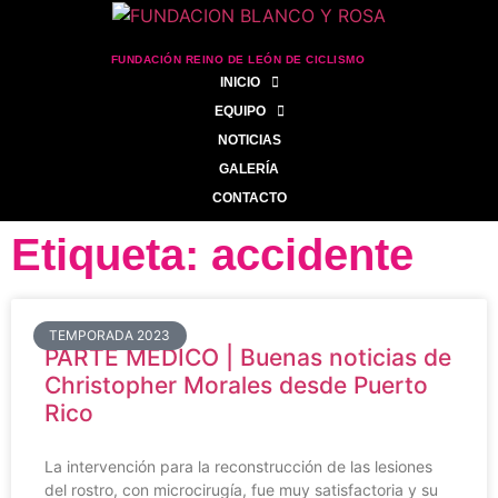
FUNDACIÓN REINO DE LEÓN DE CICLISMO
INICIO
EQUIPO
NOTICIAS
GALERÍA
CONTACTO
Etiqueta: accidente
TEMPORADA 2023
PARTE MÉDICO | Buenas noticias de
Christopher Morales desde Puerto
Rico
La intervención para la reconstrucción de las lesiones
del rostro, con microcirugía, fue muy satisfactoria y su